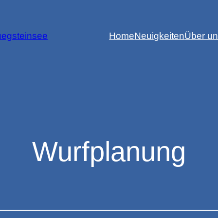
egsteinsee
Home
Neuigkeiten
Über u
Wurfplanung