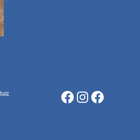
Lennox vom Königssee
Lennox vom Königssee
Georg Brücklmaier
hutz